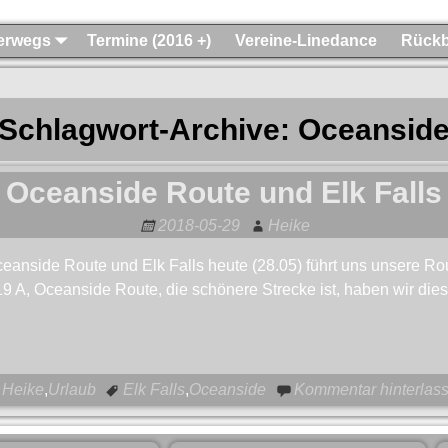
terwegs
Termine (2016 +)
Vereine-Linedance
Rückb
Schlagwort-Archive:
Oceansid
Oceanside Route und Elk Falls
2018-05-29
Heike
eanside Route und Elk Falls heute (28.05) führt uns unsere Ro
9 A, Oceanside Route, die schönere Strecke ist, haben wir die
Heike
,
Urlaub
Elk Falls
,
Oceanside
Kommentar hinterlas