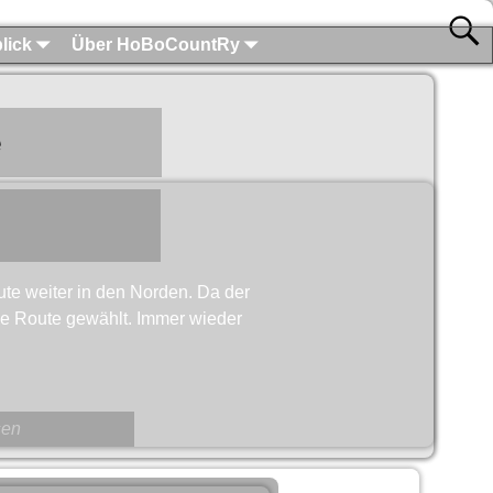
lick
Über HoBoCountRy
e
ute weiter in den Norden. Da der
se Route gewählt. Immer wieder
sen