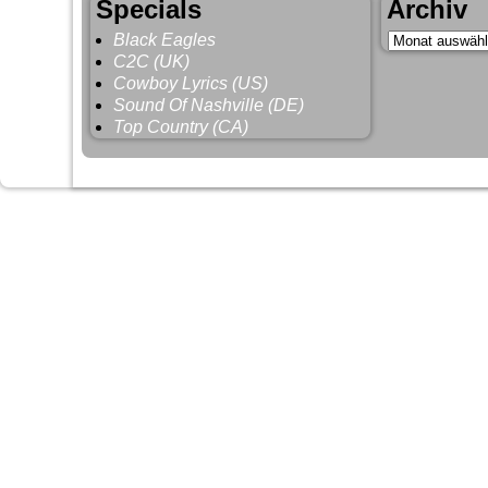
Specials
Archiv
Black Eagles
C2C (UK)
Cowboy Lyrics (US)
Sound Of Nashville (DE)
Top Country (CA)
©2026 -
HoBoCountRy