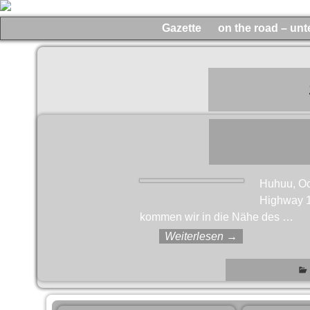
Gazette
on the road – un
Huhuu, Oc
Highway 1
kommen wir in die Nähe des
…
Weiterlesen →