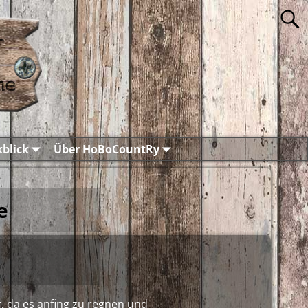
blick
Über HoBoCountRy
e
, da es anfing zu regnen und