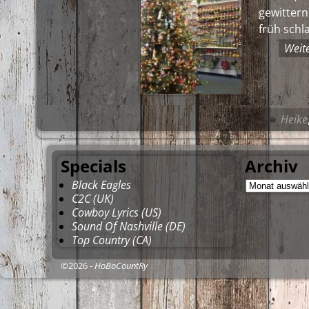
gewitter
früh schl
Weit
Heike
Specials
Archiv
Black Eagles
C2C (UK)
Cowboy Lyrics (US)
Sound Of Nashville (DE)
Top Country (CA)
©2026 -
HoBoCountRy