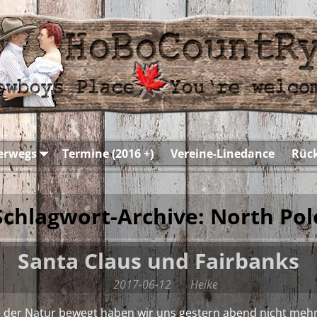
terwegs
Termine (2016 +)
Vereine-Linedance
Rück
Schlagwort-Archive:
North Pol
Santa Claus und Fairbanks
2017-06-12
Heike
 der Natur bewegt haben wir uns gestern abend nicht mehr