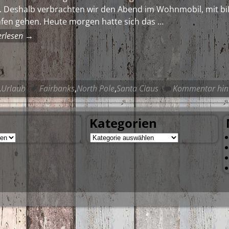
n. Deshalb verbrachten wir den Abend im Wohnmobil, mit b
afen gehen. Heute morgen hatte sich das
…
erlesen →
,
Urlaub
Fairbanks
,
North Pole
,
Santa Claus
Kommentar hint
Kategorien