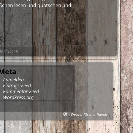
ißchen lesen und quatschen und
erlassen
Meta
Anmelden
Eintrags-Feed
Kommentar-Feed
WordPress.org
-
Weaver Xtreme Theme