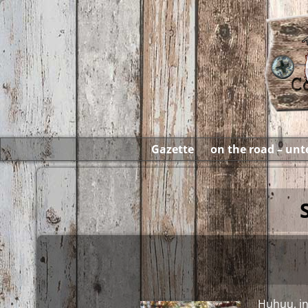
Gazette
on the road – un
Huhuu, in