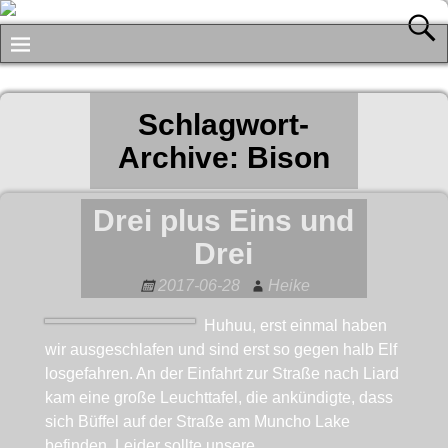
Schlagwort-
Archive:
Bison
Drei plus Eins und
Drei
2017-06-28
Heike
Huhuu, erst einmal haben
wir ausgeschlafen und sind erst so gegen halb Elf
losgefahren. An der Einfahrt zur Straße nach Liard
kam eine große Leuchttafel, die ankündigte, dass
sich Büffel auf der Straße am Muncho Lake
befinden. Leider sollte unsere
…