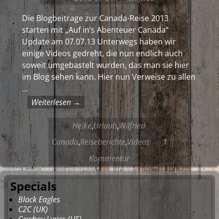
Die Blogbeitrage zur Canada-Reise 2013
starten mit „Auf in’s Abenteuer Canada“
Update am 07.07.13 Unterwegs haben wir
einige Videos gedreht, die nun endlich auch
soweit umgebastelt wurden, das man sie hier
im Blog sehen kann. Hier nun Verweise zu allen
…
Weiterlesen →
Heike
,
Urlaub
,
Wilfried
Canada
,
Reiseberichte
,
Videos
1
Kommentar
Specials
Black Eagles
C2C (UK)
Cowboy Lyrics (US)