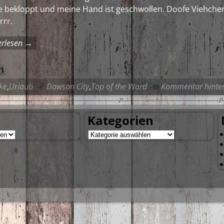
e bekloppt und meine Hand ist geschwollen. Doofe Viehche
rrr.
erlesen →
ke
,
Urlaub
Dawson City
,
Top of the Word
Kommentar hinter
Kategorien