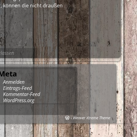
r, können die nicht draußen
lassen
Meta
Anmelden
Eintrags-Feed
Kommentar-Feed
WordPress.org
-
Weaver Xtreme Theme