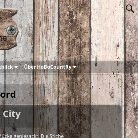
blick
Über HoBoCountRy
Word
 City
ücke gepiesackt. Die Stiche