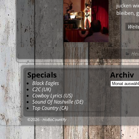
jucken wi
bleiben, g
Weit
Hei
Specials
Archiv
Black Eagles
C2C (UK)
Cowboy Lyrics (US)
Sound Of Nashville (DE)
Top Country (CA)
©2026 -
HoBoCountRy