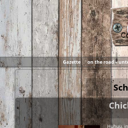
Gazette
on the road – un
Sch
Chic
Huhuu, in