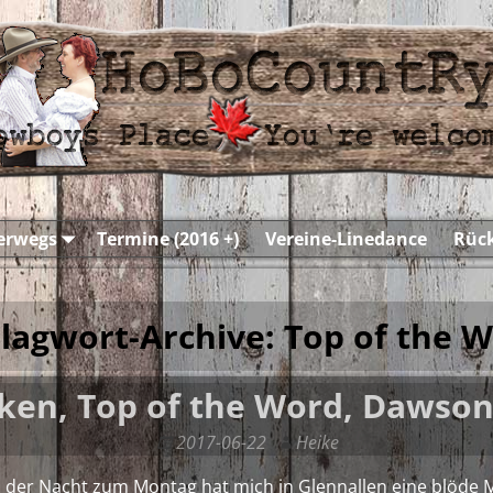
terwegs
Termine (2016 +)
Vereine-Linedance
Rück
lagwort-Archive:
Top of the 
ken, Top of the Word, Dawson
2017-06-22
Heike
 der Nacht zum Montag hat mich in Glennallen eine blöde M