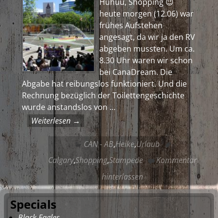
Huhuu, Shopping 😉
heute morgen (12.06) war
frühes Aufstehen
angesagt, da wir ja den RV
abgeben mussten. Um ca.
8.30 Uhr waren wir schon
bei CanaDream. Die
Abgabe hat reibungslos funktioniert. Und die
Rechnung bezüglich der Toilettengeschichte
wurde anstandslos von
…
Weiterlesen →
CAN - AB
,
Heike
,
Urlaub
Calgary
,
Shopping
,
Stampede
Kommentar
hinterlassen
Specials
Black Eagles