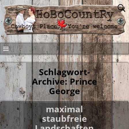
Schlagwort-
Archive:
Prince
George
maximal
staubfreie
Landschaften