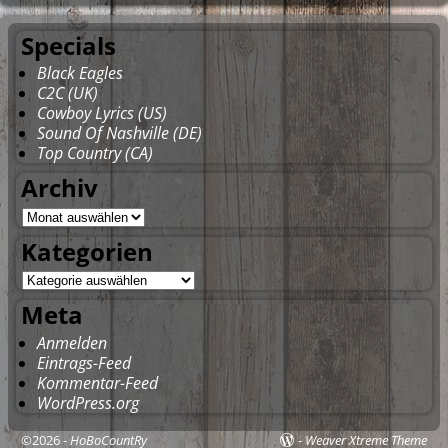
Specials
Black Eagles
C2C (UK)
Cowboy Lyrics (US)
Sound Of Nashville (DE)
Top Country (CA)
Archiv
Kategorien
Meta
Anmelden
Eintrags-Feed
Kommentar-Feed
WordPress.org
©2026 -
HoBoCountRy
-
Weaver Xtreme Theme