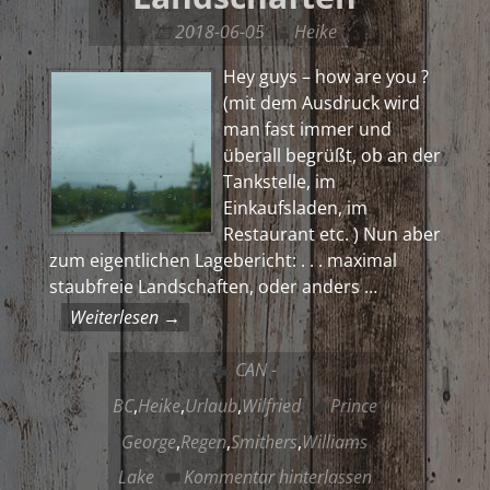
2018-06-05
Heike
Hey guys – how are you ?
(mit dem Ausdruck wird
man fast immer und
überall begrüßt, ob an der
Tankstelle, im
Einkaufsladen, im
Restaurant etc. ) Nun aber
zum eigentlichen Lagebericht: . . . maximal
staubfreie Landschaften, oder anders
…
Weiterlesen →
CAN -
BC
,
Heike
,
Urlaub
,
Wilfried
Prince
George
,
Regen
,
Smithers
,
Williams
Lake
Kommentar hinterlassen