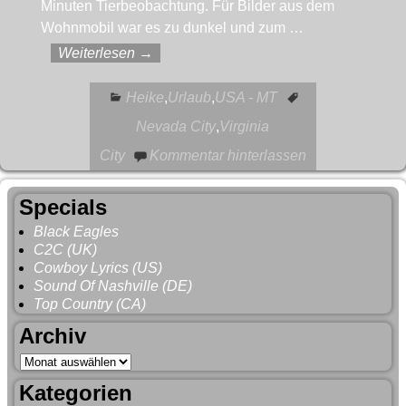
Minuten Tierbeobachtung. Für Bilder aus dem
Wohnmobil war es zu dunkel und zum
…
Weiterlesen →
Heike
,
Urlaub
,
USA - MT
Nevada City
,
Virginia
City
Kommentar hinterlassen
Specials
Black Eagles
C2C (UK)
Cowboy Lyrics (US)
Sound Of Nashville (DE)
Top Country (CA)
Archiv
Kategorien