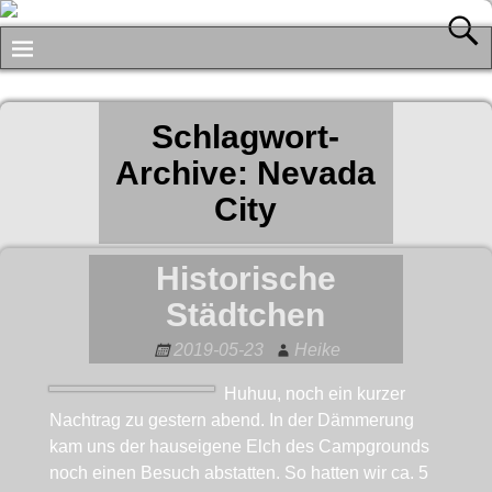
Schlagwort-
Archive:
Nevada
City
Historische
Städtchen
2019-05-23
Heike
Huhuu, noch ein kurzer
Nachtrag zu gestern abend. In der Dämmerung
kam uns der hauseigene Elch des Campgrounds
noch einen Besuch abstatten. So hatten wir ca. 5