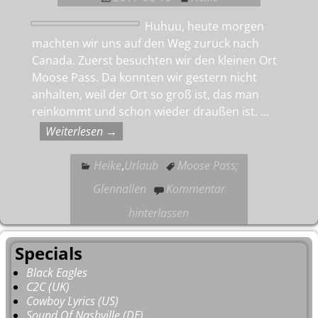
Huhuu, heute morgen
machten wir uns auf den Weg zurück nach
Canada. Zuerst besuchten wir den kleinen Ort
Moose Pass. Da konnten wir gestern nicht
anhalten, weil der Ort so groß ist, das man
reinkommt und schon wieder draußen ist.
…
Weiterlesen →
Heike
,
Urlaub
Moose Pass;
Glennallen
Kommentar
hinterlassen
Specials
Black Eagles
C2C (UK)
Cowboy Lyrics (US)
Sound Of Nashville (DE)