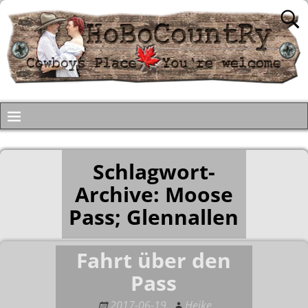
Schlagwort-
Archive:
Moose
Pass; Glennallen
Fahrt über den
Pass
2017-06-19
Heike