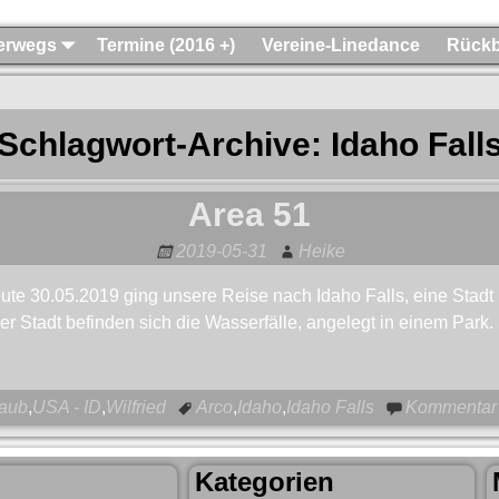
terwegs
Termine (2016 +)
Vereine-Linedance
Rückb
Schlagwort-Archive:
Idaho Fall
Area 51
2019-05-31
Heike
ute 30.05.2019 ging unsere Reise nach Idaho Falls, eine Stad
er Stadt befinden sich die Wasserfälle, angelegt in einem Park.
laub
,
USA - ID
,
Wilfried
Arco
,
Idaho
,
Idaho Falls
Kommentar 
Kategorien