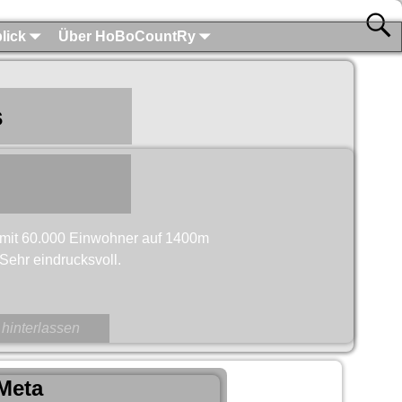
lick
Über HoBoCountRy
s
t mit 60.000 Einwohner auf 1400m
 Sehr eindrucksvoll.
hinterlassen
Meta