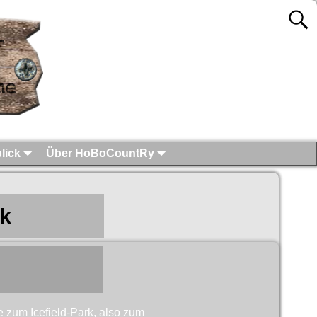
lick
Über HoBoCountRy
rk
 zum Icefield-Park, also zum