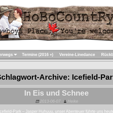
terwegs
Termine (2016 +)
Vereine-Linedance
Rückb
Schlagwort-Archive:
Icefield-Pa
In Eis und Schnee
2013-06-07
Heike
cefield-Park – Jasper Huhuuu, unser Abenteuer führte uns heute