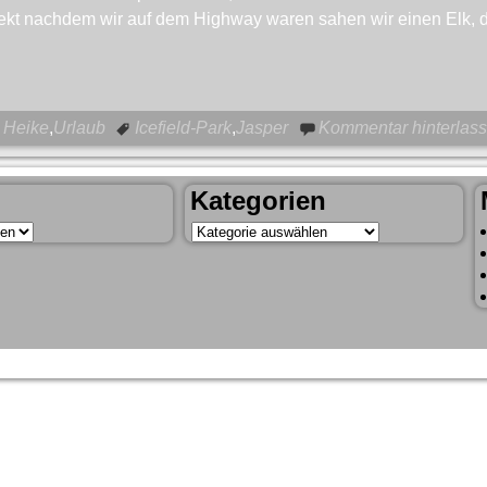
ekt nachdem wir auf dem Highway waren sahen wir einen Elk, den
Heike
,
Urlaub
Icefield-Park
,
Jasper
Kommentar hinterlas
Kategorien