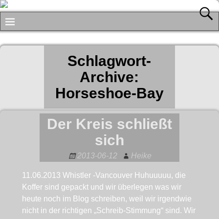
Schlagwort-
Archive:
Horseshoe-Bay
Der Kreis schließt
sich
2013-06-12
Heike
11.06.2013 Whistler -Vancouver Huhuuuuu, die
Koffer sind gepackt und wir überlegen was wir
heute noch im Blog schreiben, weil wir irgendwie
nicht in der richtigen „Schreib-Stimmung“ sind. Wir