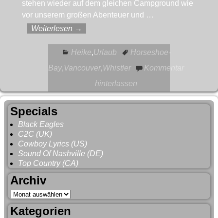
stehen wieder auf dem gleichen Campground wie
vor unserem großen Abenteuer und
…
Weiterlesen →
Heike
,
Urlaub
Horseshoe-
Bay
,
Vancouver
,
Whistler
Kommentar
hinterlassen
Specials
Black Eagles
C2C (UK)
Cowboy Lyrics (US)
Sound Of Nashville (DE)
Top Country (CA)
Archiv
Kategorien