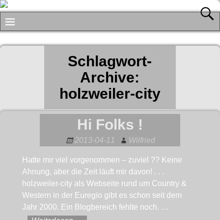
Schlagwort-
Archive:
holzweiler-city
Hi Folks !
2013-04-11
Wilfried
Hatte mir viel vorgenommen – zuviel ?? Keine
Ahnung, aber die Zeit läuft mir davon! . . .
holzweiler-city als Webseite rund um Country &
Western in der Euregio gibt es schon seit dem
Jahr 2000. Ein Blogbereich fehlte noch.
…