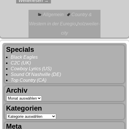
Weiterlesen →
Allgemein
Country &
Western in der Euregio
,
holzweiler-
city
Specials
Black Eagles
C2C (UK)
Cowboy Lyrics (US)
Sound Of Nashville (DE)
Top Country (CA)
Archiv
Kategorien
Meta