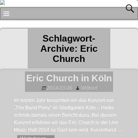
Schlagwort-
Archive:
Eric
Church
Eric Church in Köln
2014-03-06
Wilfried
Im letzten Jahr besuchten wir das Konzert von
„The Band Perry“ im Stadtgarten Köln – Heike
schrieb damals einen Bericht dazu. Bei diesem
Konzert erfuhren wir das Eric Church in der Live
Music Hall 2014 zu Gast sein wird. Kurzerhand
…