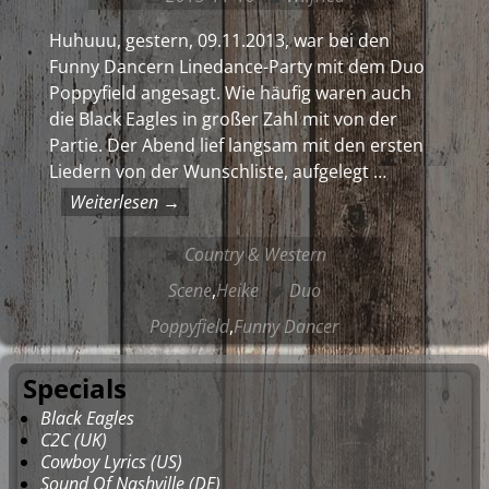
Huhuuu, gestern, 09.11.2013, war bei den
Funny Dancern Linedance-Party mit dem Duo
Poppyfield angesagt. Wie häufig waren auch
die Black Eagles in großer Zahl mit von der
Partie. Der Abend lief langsam mit den ersten
Liedern von der Wunschliste, aufgelegt
…
Weiterlesen →
Country & Western
Scene
,
Heike
Duo
Poppyfield
,
Funny Dancer
Specials
Black Eagles
C2C (UK)
Cowboy Lyrics (US)
Sound Of Nashville (DE)