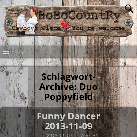
Schlagwort-
Archive:
Duo
Poppyfield
Funny Dancer
2013-11-09
2013-11-10
Wilfried