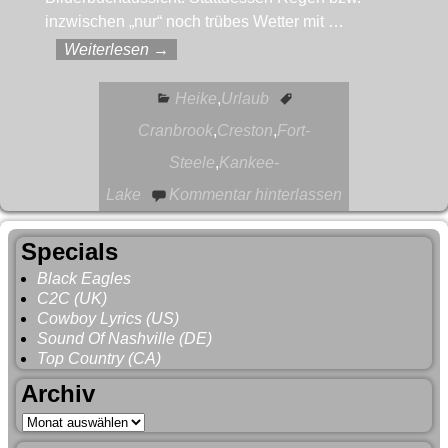
inzwischen „nur“ noch trübes Wetter mit
…
Weiterlesen →
Heike
,
Urlaub
Cranbrook
,
Creston
,
Fort-
Steele
,
Kankee-
Lake
Kommentar hinterlassen
Specials
Black Eagles
C2C (UK)
Cowboy Lyrics (US)
Sound Of Nashville (DE)
Top Country (CA)
Archiv