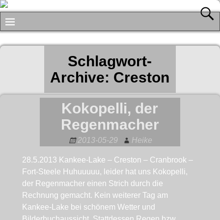
Schlagwort-
Archive:
Creston
Kokopelli, der
Regenmacher
2013-05-29
Heike
28.5.2013 Kankee-Lake – Creston – Cranbrook –
Fort-Steele Huhuuuuu, leider hat uns Kokopelli,
der Regenmacher einen Strich durch die
Rechnung gemacht. Kein weiterer Tag am
Kankee-Lake bei schönem Wetter und
Bilderbuchaussicht. Stattdessen Regen bzw.